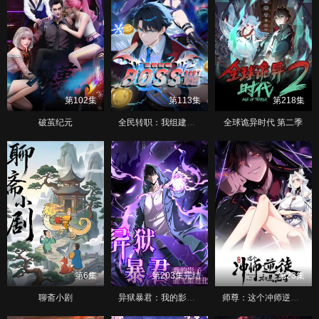
第102集
第113集
第218集
破茧纪元
全民转职：我组建了BOSS军团 动态漫画
全球诡异时代 第二季
第6集
第203集完结
第23集
聊斋小剧
异狱暴君：我的影子能无限进化
师尊：这个冲师逆徒才不是圣子 动态漫画