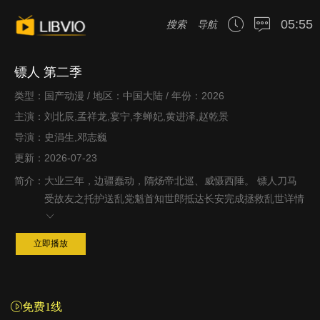
05:55
搜索
导航
镖人 第二季
类型：国产动漫 / 地区：中国大陆 / 年份：2026
主演：刘北辰,孟祥龙,宴宁,李蝉妃,黄进泽,赵乾景
导演：史涓生,邓志巍
更新：2026-07-23
简介：
大业三年，边疆蠢动，隋炀帝北巡、威慑西陲。 镖人刀马
受故友之托护送乱党魁首知世郎抵达长安完成拯救乱世
详情
立即播放
免费1线