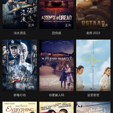
正片
正片
正片
浊水漂流
恐惧感
老师 2023
正片
正片
正片
斩毒行动
你要嫁人吗
这里那里