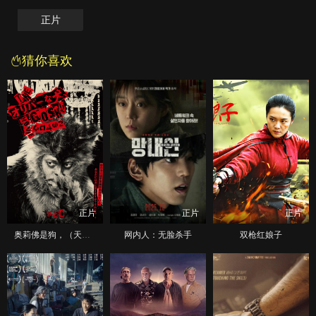
正片
猜你喜欢
正片
正片
正片
奥莉佛是狗，（天哪！！）这家伙 电影版
网内人：无脸杀手
双枪红娘子