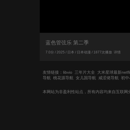
蓝色管弦乐 第二季
7.0分 / 2025 / 日本 / 日本动漫 / 1877次播放
详情
友情链接：
libvio
三年片大全
大米星球最新netfli
导航
桃花源导航
女儿国导航
咸涩佬导航
初中
本网站为非盈利性站点，所有内容均来自互联网