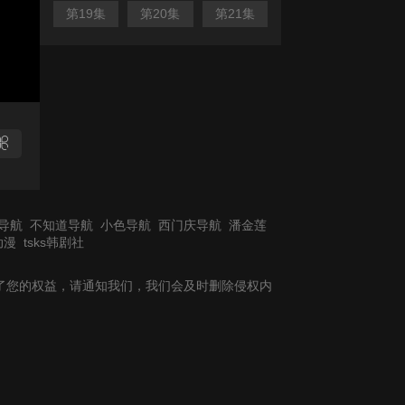
第19集
第20集
第21集
导航
不知道导航
小色导航
西门庆导航
潘金莲
动漫
tsks韩剧社
了您的权益，请通知我们，我们会及时删除侵权内