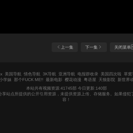
上一集
下一集
关闭菜单
x
美国导航
情色导航
3K导航
亚洲导航
电报群收录
美国四次啦
草窝
小学妹
那个FUCK ME!!
最新电影
樱花动漫
粤语屋
天狼影院
新世界
本站共有视频资源:41745部 今日更新:140部
分享站点所提供的公开引用资源，未提供资源上传、存储服务。如果侵犯
容！